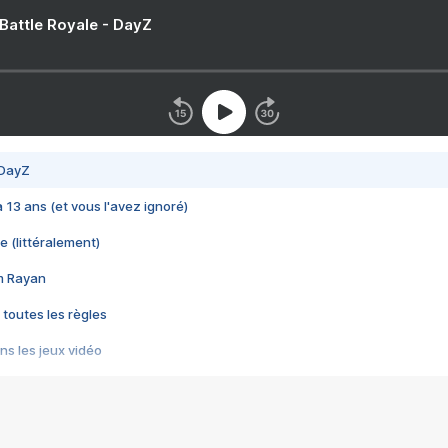
 Battle Royale - DayZ
 DayZ
 a 13 ans (et vous l'avez ignoré)
e (littéralement)
im Rayan
 toutes les règles
s les jeux vidéo
us choquant de Rockstar ? - Le scandale BULLY
e plus moche de Steam